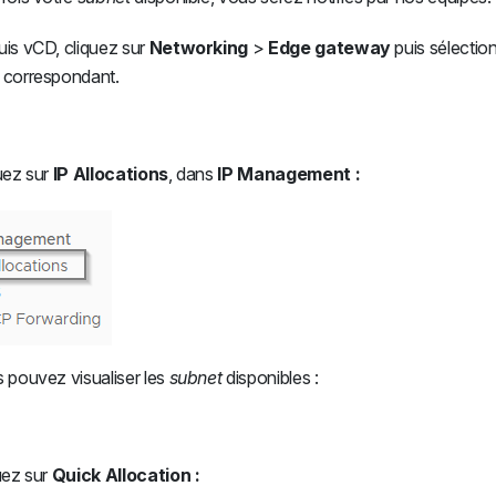
uis vCD, cliquez sur
Networking
>
Edge gateway
puis sélectio
 correspondant.
uez sur
IP Allocations
, dans
IP Management :
s pouvez visualiser les
subnet
disponibles :
uez sur
Quick Allocation :