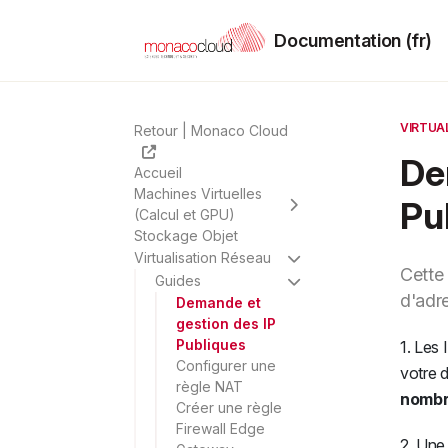
Documentation (fr)
VIRTUA
Retour | Monaco Cloud
De
Accueil
Machines Virtuelles
Pu
(Calcul et GPU)
Stockage Objet
Virtualisation Réseau
Cette
Guides
d'adr
Demande et
gestion des IP
Publiques
1. Les
Configurer une
votre 
règle NAT
nombr
Créer une règle
Firewall Edge
2. Une