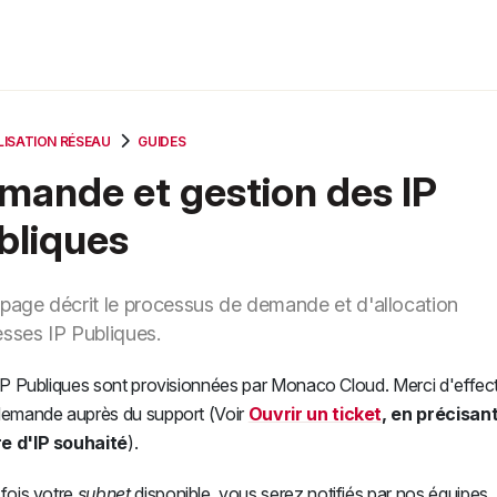
LISATION RÉSEAU
GUIDES
mande et gestion des IP
bliques
 page décrit le processus de demande et d'allocation
esses IP Publiques.
 IP Publiques sont provisionnées par Monaco Cloud. Merci d'effec
demande auprès du support (Voir
Ouvrir un ticket
, en précisant
e d'IP souhaité
).
 fois votre
subnet
disponible, vous serez notifiés par nos équipes.