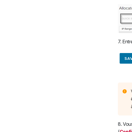
7. Entr
8. Vou
(
Confi