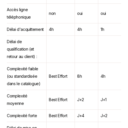
Accès ligne
non
oui
oui
téléphonique
Délai d'acquittement
4h
4h
1h
Délai de
qualification (et
retour au client) :
Complexité faible
(ou standardisée
Best Effort
8h
4h
dans le catalogue)
Complexité
Best Effort
J+2
J+1
moyenne
Complexité forte
Best Effort
J+4
J+2
Délai de mise en